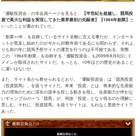
「優駿投資会」の非会員ページを見ると、
【半世紀を超越し、競馬投
資で莫大な利益を実現してきた業界最初の先駆者】【1964年創業】
と
いったことが書かれていた。
「創業○○年」を自称しているサイト全般に言える事だが、インターネ
ットが普及し始めたのが今から20数年前であるにも関わらず、それよ
りも前の年に競馬予想サイトの運営を行うのは不可能である。実際、
この「1964年創業」を自称する「優駿投資会」も2009年8月6日にド
メインが取得されたサイトだ。もっとも、10年ほどの歴史があること
に違いはないが。
また、サイト名から察せられるとおり、「優駿投資会」は「競馬投資
（投資競馬）」を扱うサイトだ。本来「投資」とは、将来的な生産能
力の増加のために現在の資本を投じる動きを指し、生産能力が伴わな
いギャンブルの一つ「競馬」が、何故「投資」となり得るのか理解に
苦しむ。それに「投資競馬」を扱うサイトは、もれなく悪徳サイトで
あった。