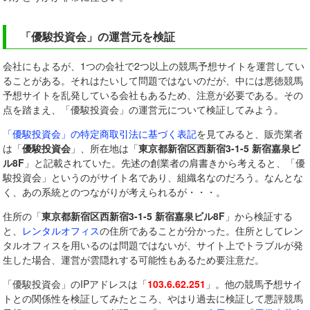
「優駿投資会」の運営元を検証
会社にもよるが、1つの会社で2つ以上の競馬予想サイトを運営してい
ることがある。それはたいして問題ではないのだが、中には悪徳競馬
予想サイトを乱発している会社もあるため、注意が必要である。その
点を踏まえ、「優駿投資会」の運営元について検証してみよう。
「優駿投資会」の
特定商取引法に基づく表記
を見てみると、販売業者
は「
優駿投資会
」、所在地は「
東京都新宿区西新宿3-1-5 新宿嘉泉ビ
ル8F
」と記載されていた。先述の創業者の肩書きから考えると、「優
駿投資会」というのがサイト名であり、組織名なのだろう。なんとな
く、あの系統とのつながりが考えられるが・・・。
住所の「
東京都新宿区西新宿3-1-5 新宿嘉泉ビル8F
」から検証する
と、
レンタルオフィス
の住所であることが分かった。住所としてレン
タルオフィスを用いるのは問題ではないが、サイト上でトラブルが発
生した場合、運営が雲隠れする可能性もあるため要注意だ。
「優駿投資会」のIPアドレスは「
103.6.62.251
」。他の競馬予想サイ
トとの関係性を検証してみたところ、やはり過去に検証して悪評競馬