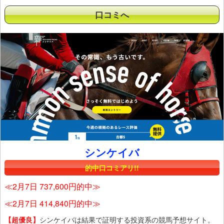
口コミへ
シンケイバ
的中口コミアリ!!
≪2月7日 737,600円的中≫
≪2月7日 414,840円的中≫
【超優良】
シンケイバは結果で証明する投資系の競馬予想サイト。