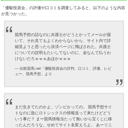
「優駿投資会」の評価や口コミを調査してみると、以下のような内容
が見つかった。
競馬予想の話なのに弁護士がどうとかってメールが届
いて、それ見てもよくわからないから、サイト内で詳
細見ようと思ったら決済ページに飛ばされた。弁護士
についての説明もたいしてないのに、金なんて払うわ
けないだろｗｗｗあほかｗｗｗ
― 比較競馬.net「優駿投資会の評判、口コミ、評価、レビ
ュー、競馬予想」より
まだ生きてたのかよ。ゾンビかっての。 競馬予想サイ
トなのに急にロトシックスの情報送って来たけどどう
いう事だ？ まー競馬情報当たって無いから宝くじに移
ったんだろうな。せめてサイト名変えろよ。 あーリニ