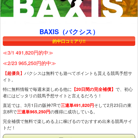
BAXIS（バクシス）
的中口コミアリ!!
≪3/1 491,820円的中≫
≪2/23 965,250円的中≫
【超優良】
バクシスは無料でも遊べてポイントも貰える競馬予想サ
イト。
特に無料情報で毎週末楽しめる他に
【20日間の完全補償】
で、初心
者にはピッタリの競馬予想サイトと言えるだろう！
直近では、3月1日の阪神7Rで
三連単491,820円
そして2月23日の東
京8Rで
三連単965,250円
の獲得に成功している。
完全補償で無料で楽しめる上に稼げるのでおすすめ出来る競馬サイ
トだ！