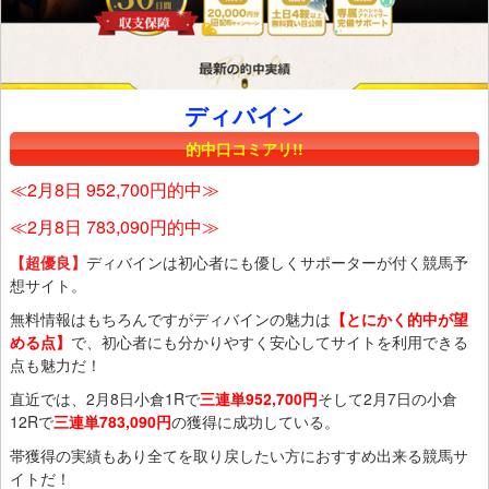
ディバイン
的中口コミアリ!!
≪2月8日 952,700円的中≫
≪2月8日 783,090円的中≫
【超優良】
ディバインは初心者にも優しくサポーターが付く競馬予
想サイト。
無料情報はもちろんですがディバインの魅力は
【とにかく的中が望
める点】
で、初心者にも分かりやすく安心してサイトを利用できる
点も魅力だ！
直近では、2月8日小倉1Rで
三連単952,700円
そして2月7日の小倉
12Rで
三連単783,090円
の獲得に成功している。
帯獲得の実績もあり全てを取り戻したい方におすすめ出来る競馬サ
イトだ！