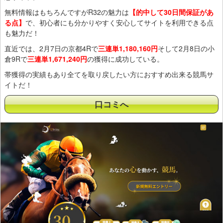
無料情報はもちろんですがR32の魅力は
【的中して30日間保証があ
る点】
で、初心者にも分かりやすく安心してサイトを利用できる点
も魅力だ！
直近では、2月7日の京都4Rで
三連単1,180,160円
そして2月8日の小
倉9Rで
三連単1,671,240円
の獲得に成功している。
帯獲得の実績もあり全てを取り戻したい方におすすめ出来る競馬サ
イトだ！
口コミへ