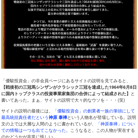
「優駿投資会」の非会員ページにあるサイトの説明を見てみると、
【戦後初の三冠馬シンザンがクラシック三冠を達成した1964年6月8日
に国内トップクラスの投資事業家集団の合併によって結成された】
と
書いてあった。まぁ、サイトの説明で大々的なウソを・・・(笑)
サイトの説明の最後には、
「優駿投資会」の創業者一族の筆頭にして
最高統括責任者だという
神原 泰禅
という人物名が登場している。説明
文の上では大層な人間のように書かれているが、
「神原泰禅」につい
ての情報は一つも出てこなかった
。こうなると、この人物が実在する
のかどうかが非常に怪しい。