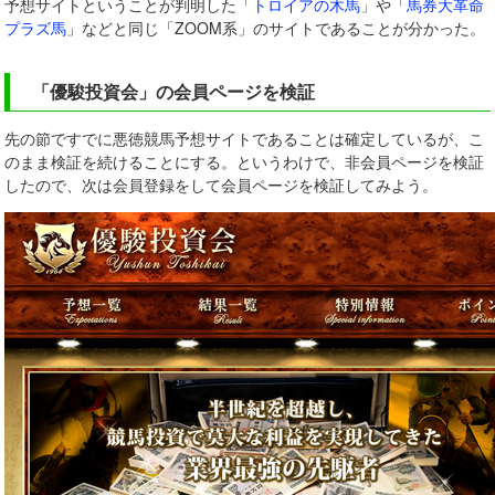
予想サイトということが判明した「
トロイアの木馬
」や「
馬券大革命
プラズ馬
」などと同じ「ZOOM系」のサイトであることが分かった。
「優駿投資会」の会員ページを検証
先の節ですでに悪徳競馬予想サイトであることは確定しているが、こ
のまま検証を続けることにする。というわけで、非会員ページを検証
したので、次は会員登録をして会員ページを検証してみよう。