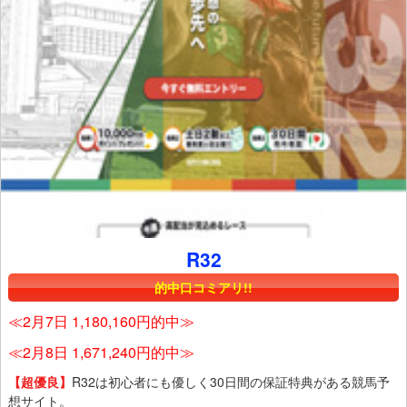
R32
的中口コミアリ!!
≪2月7日 1,180,160円的中≫
≪2月8日 1,671,240円的中≫
【超優良】
R32は初心者にも優しく30日間の保証特典がある競馬予
想サイト。