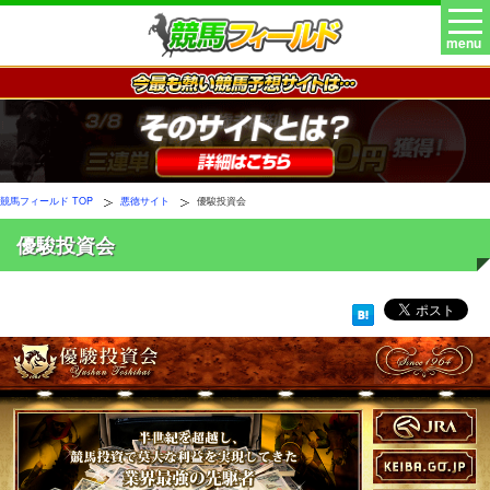
menu
競馬フィールド TOP
悪徳サイト
優駿投資会
優駿投資会