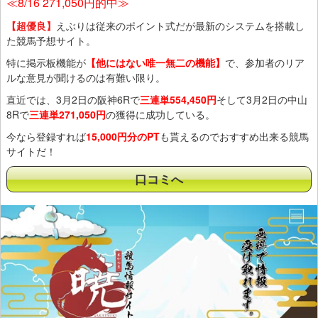
≪8/16 271,050円的中≫
【超優良】
えぶりは従来のポイント式だが最新のシステムを搭載し
た競馬予想サイト。
特に掲示板機能が
【他にはない唯一無二の機能】
で、参加者のリア
ルな意見が聞けるのは有難い限り。
直近では、3月2日の阪神6Rで
三連単554,450円
そして3月2日の中山
8Rで
三連単271,050円
の獲得に成功している。
今なら登録すれば
15,000円分のPT
も貰えるのでおすすめ出来る競馬
サイトだ！
口コミへ