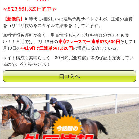
≪8/23 561,320円的中≫
【超優良】
AI時代に相応しいの競馬予想サイトですが、王道の重賞
をゴリゴリ攻めるスタイルで結果を出しています。
無料情報も評判が良く、重賞情報もあるし無料特典のガチャも凄
い！！直近では、2月16日の
東京7レースで三連単673,600円
そして1
月19日の
中山9Rで三連単561,320円
の獲得に成功している。
サイト構成も素晴らしく「30日間完全補償」等の保証も充実してい
るので、今がチャンス！
口コミへ