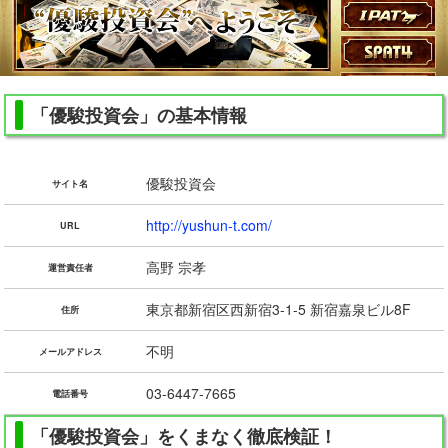
「優駿投資会」の基本情報
優駿投資会
サイト名
http://yushun-t.com/
URL
高野 宗孝
運営責任者
東京都新宿区西新宿3-1-5 新宿嘉泉ビル8F
住所
不明
メールアドレス
03-6447-7665
電話番号
「優駿投資会」をくまなく徹底検証！