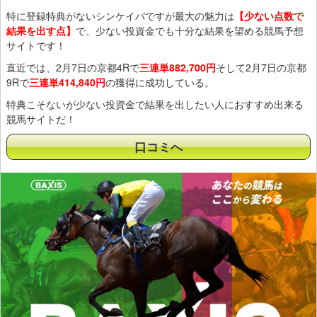
特に登録特典がないシンケイバですが最大の魅力は
【少ない点数で
結果を出す点】
で、少ない投資金でも十分な結果を望める競馬予想
サイトです！
直近では、2月7日の京都4Rで
三連単882,700円
そして2月7日の京都
9Rで
三連単414,840円
の獲得に成功している。
特典こそないが少ない投資金で結果を出したい人におすすめ出来る
競馬サイトだ！
口コミへ