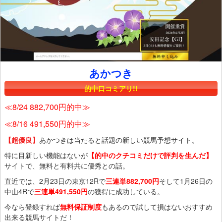
あかつき
的中口コミアリ!!
≪8/24 882,700円的中≫
≪8/16 491,550円的中≫
【超優良】
あかつきは当たると話題の新しい競馬予想サイト。
特に目新しい機能はないが
【的中のクチコミだけで評判を生んだ】
サイトで、無料と有料共に優秀との話。
直近では、2月23日の東京12Rで
三連単882,700円
そして1月26日の
中山4Rで
三連単491,550円
の獲得に成功している。
今なら登録すれば
無料保証制度
もあるので試して損はないおすすめ
出来る競馬サイトだ！