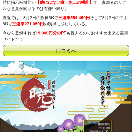
特に掲示板機能が
【他にはない唯一無二の機能】
で、参加者のリア
ルな意見が聞けるのは有難い限り。
直近では、3月2日の阪神6Rで
三連単554,450円
そして3月2日の中山
8Rで
三連単271,050円
の獲得に成功している。
今なら登録すれば
15,000円分のPT
も貰えるのでおすすめ出来る競馬
サイトだ！
口コミへ