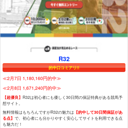
R32
的中口コミアリ!!
≪2月7日 1,180,160円的中≫
≪2月8日 1,671,240円的中≫
【超優良】
R32は初心者にも優しく30日間の保証特典がある競馬予
想サイト。
無料情報はもちろんですがR32の魅力は
【的中して30日間保証があ
る点】
で、初心者にも分かりやすく安心してサイトを利用できる点
も魅力だ！