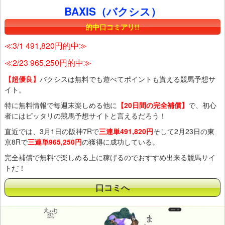
BAXIS（バクシス）
的中口コミアリ!!
≪3/1 491,820円的中≫
≪2/23 965,250円的中≫
【超優良】
バクシスは無料でも遊べてポイントも貰える競馬予想サ
イト。
特に無料情報で毎週末楽しめる他に
【20日間の完全補償】
で、初心
者にはピッタリの競馬予想サイトと言えるだろう！
直近では、3月1日の阪神7Rで
三連単491,820円
そして2月23日の東
京8Rで
三連単965,250円
の獲得に成功している。
完全補償で無料で楽しめる上に稼げるのでおすすめ出来る競馬サイ
トだ！
口コミへ