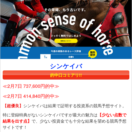
シンケイバ
的中口コミアリ!!
≪2月7日 737,600円的中≫
≪2月7日 414,840円的中≫
【超優良】
シンケイバは結果で証明する投資系の競馬予想サイト。
特に登録特典がないシンケイバですが最大の魅力は
【少ない点数で
結果を出す点】
で、少ない投資金でも十分な結果を望める競馬予想
サイトです！