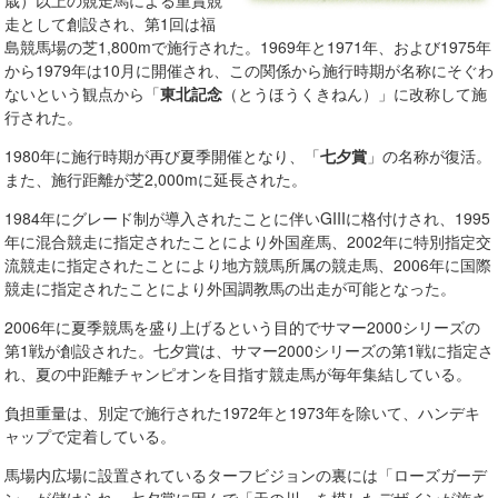
歳）以上の競走馬による重賞競
走として創設され、第1回は福
島競馬場の芝1,800mで施行された。1969年と1971年、および1975年
から1979年は10月に開催され、この関係から施行時期が名称にそぐわ
ないという観点から「
東北記念
（とうほうくきねん）」に改称して施
行された。
1980年に施行時期が再び夏季開催となり、「
七夕賞
」の名称が復活。
また、施行距離が芝2,000mに延長された。
1984年にグレード制が導入されたことに伴いGIIIに格付けされ、1995
年に混合競走に指定されたことにより外国産馬、2002年に特別指定交
流競走に指定されたことにより地方競馬所属の競走馬、2006年に国際
競走に指定されたことにより外国調教馬の出走が可能となった。
2006年に夏季競馬を盛り上げるという目的でサマー2000シリーズの
第1戦が創設された。七夕賞は、サマー2000シリーズの第1戦に指定さ
れ、夏の中距離チャンピオンを目指す競走馬が毎年集結している。
負担重量は、別定で施行された1972年と1973年を除いて、ハンデキ
ャップで定着している。
馬場内広場に設置されているターフビジョンの裏には「ローズガーデ