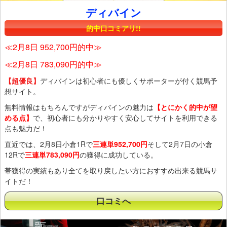
ディバイン
的中口コミアリ!!
≪2月8日 952,700円的中≫
≪2月8日 783,090円的中≫
【超優良】
ディバインは初心者にも優しくサポーターが付く競馬予
想サイト。
無料情報はもちろんですがディバインの魅力は
【とにかく的中が望
める点】
で、初心者にも分かりやすく安心してサイトを利用できる
点も魅力だ！
直近では、2月8日小倉1Rで
三連単952,700円
そして2月7日の小倉
12Rで
三連単783,090円
の獲得に成功している。
帯獲得の実績もあり全てを取り戻したい方におすすめ出来る競馬サ
イトだ！
口コミへ