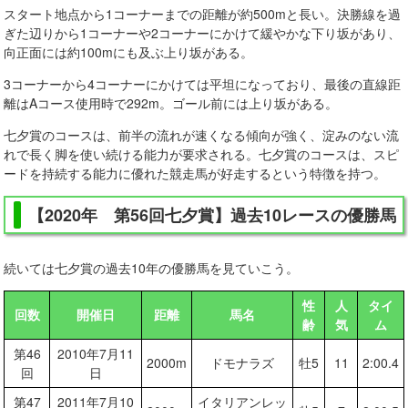
スタート地点から1コーナーまでの距離が約500mと長い。決勝線を過
ぎた辺りから1コーナーや2コーナーにかけて緩やかな下り坂があり、
向正面には約100mにも及ぶ上り坂がある。
3コーナーから4コーナーにかけては平坦になっており、最後の直線距
離はAコース使用時で292m。ゴール前には上り坂がある。
七夕賞のコースは、前半の流れが速くなる傾向が強く、淀みのない流
れで長く脚を使い続ける能力が要求される。七夕賞のコースは、スピ
ードを持続する能力に優れた競走馬が好走するという特徴を持つ。
【2020年 第56回七夕賞】過去10レースの優勝馬
続いては七夕賞の過去10年の優勝馬を見ていこう。
性
人
タイ
回数
開催日
距離
馬名
齢
気
ム
第46
2010年7月11
2000m
ドモナラズ
牡5
11
2:00.4
回
日
第47
2011年7月10
イタリアンレッ