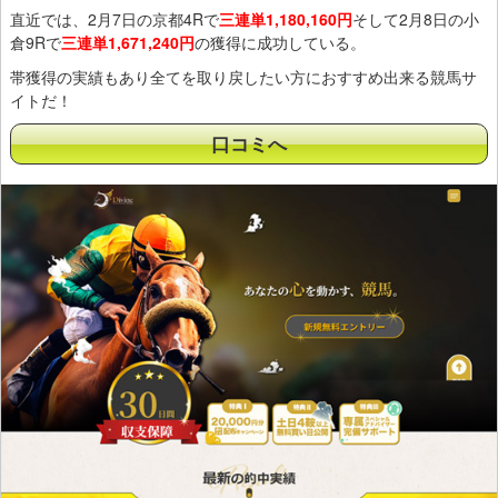
直近では、2月7日の京都4Rで
三連単1,180,160円
そして2月8日の小
倉9Rで
三連単1,671,240円
の獲得に成功している。
帯獲得の実績もあり全てを取り戻したい方におすすめ出来る競馬サ
イトだ！
口コミへ