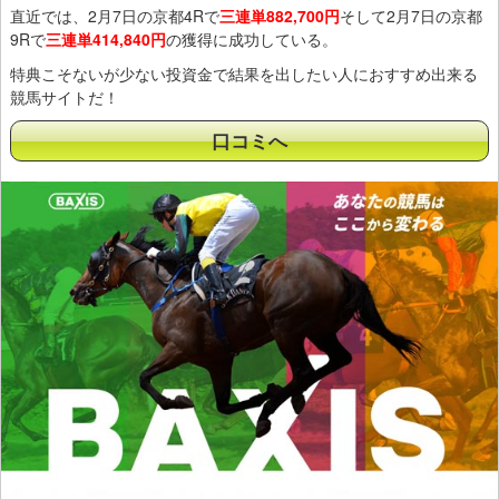
直近では、2月7日の京都4Rで
三連単882,700円
そして2月7日の京都
9Rで
三連単414,840円
の獲得に成功している。
特典こそないが少ない投資金で結果を出したい人におすすめ出来る
競馬サイトだ！
口コミへ