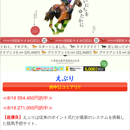
えぶり
的中口コミアリ!!
≪8/16 554,450円的中≫
≪8/16 271,050円的中≫
【超優良】
えぶりは従来のポイント式だが最新のシステムを搭載し
た競馬予想サイト。