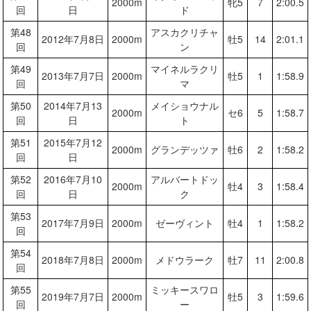
2000m
牝5
7
2:00.5
回
日
ド
第48
アスカクリチャ
2012年7月8日
2000m
牡5
14
2:01.1
回
ン
第49
マイネルラクリ
2013年7月7日
2000m
牡5
1
1:58.9
回
マ
第50
2014年7月13
メイショウナル
2000m
セ6
5
1:58.7
回
日
ト
第51
2015年7月12
2000m
グランデッツァ
牡6
2
1:58.2
回
日
第52
2016年7月10
アルバートドッ
2000m
牡4
3
1:58.4
回
日
ク
第53
2017年7月9日
2000m
ゼーヴィント
牡4
1
1:58.2
回
第54
2018年7月8日
2000m
メドウラーク
牡7
11
2:00.8
回
第55
ミッキースワロ
2019年7月7日
2000m
牡5
3
1:59.6
回
ー