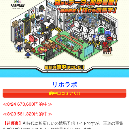
リホラボ
的中口コミアリ!!
≪8/24 673,600円的中≫
≪8/23 561,320円的中≫
【超優良】
AI時代に相応しいの競馬予想サイトですが、王道の重賞