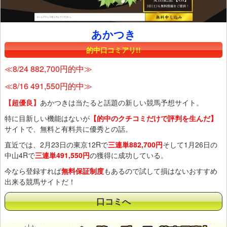
あかつき
的中口コミアリ!!
≪8/24 882,700円的中≫
≪8/16 491,550円的中≫
【超優良】
あかつきは当たると話題の新しい競馬予想サイト。
特に目新しい機能はないが
【的中のクチコミだけで評判を生んだ】
サイトで、無料と有料共に優秀との話。
直近では、2月23日の東京12Rで
三連単882,700円
そして1月26日の
中山4Rで
三連単491,550円
の獲得に成功している。
今なら登録すれば
無料保証制度
もあるので試して損はないおすすめ
出来る競馬サイトだ！
口コミへ