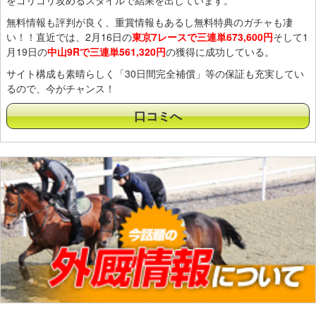
をゴリゴリ攻めるスタイルで結果を出しています。
無料情報も評判が良く、重賞情報もあるし無料特典のガチャも凄
い！！直近では、2月16日の
東京7レースで三連単673,600円
そして1
月19日の
中山9Rで三連単561,320円
の獲得に成功している。
サイト構成も素晴らしく「30日間完全補償」等の保証も充実してい
るので、今がチャンス！
口コミへ