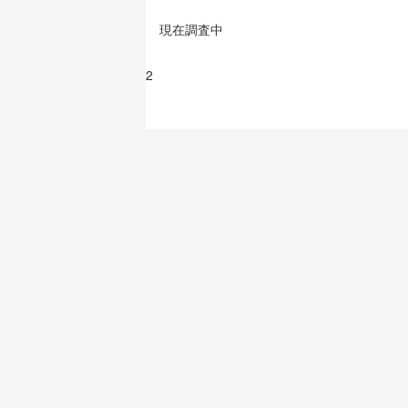
現在調査中
2