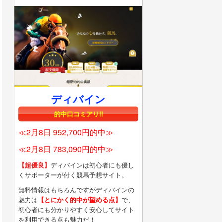
ディバイン
的中口コミアリ!!
≪2月8日 952,700円的中≫
≪2月8日 783,090円的中≫
【超優良】
ディバインは初心者にも優し
くサポーターが付く競馬予想サイト。
無料情報はもちろんですがディバインの
魅力は
【とにかく的中が望める点】
で、
初心者にも分かりやすく安心してサイト
を利用できる点も魅力だ！