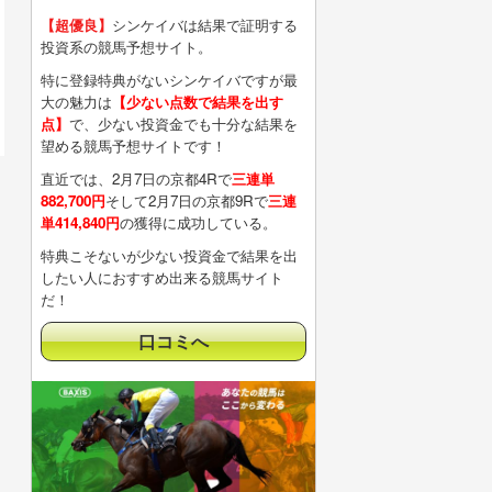
【超優良】
シンケイバは結果で証明する
投資系の競馬予想サイト。
特に登録特典がないシンケイバですが最
大の魅力は
【少ない点数で結果を出す
点】
で、少ない投資金でも十分な結果を
望める競馬予想サイトです！
直近では、2月7日の京都4Rで
三連単
882,700円
そして2月7日の京都9Rで
三連
単414,840円
の獲得に成功している。
特典こそないが少ない投資金で結果を出
したい人におすすめ出来る競馬サイト
だ！
口コミへ