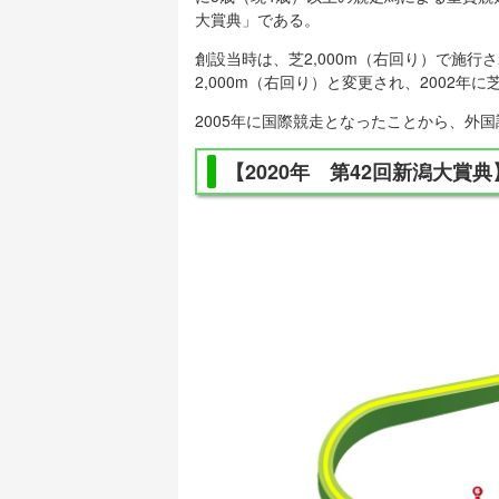
大賞典」である。
創設当時は、芝2,000m（右回り）で施行され
2,000m（右回り）と変更され、2002年に
2005年に国際競走となったことから、外
【2020年 第42回新潟大賞