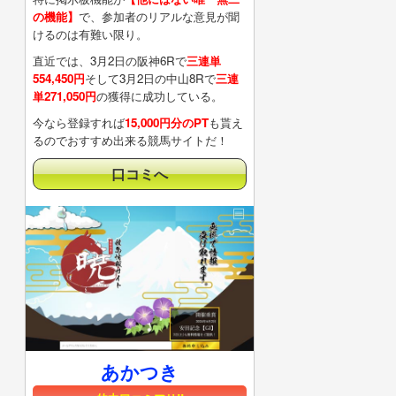
の機能】
で、参加者のリアルな意見が聞
けるのは有難い限り。
直近では、3月2日の阪神6Rで
三連単
554,450円
そして3月2日の中山8Rで
三連
単271,050円
の獲得に成功している。
今なら登録すれば
15,000円分のPT
も貰え
るのでおすすめ出来る競馬サイトだ！
口コミへ
あかつき