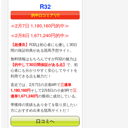
R32
的中口コミアリ!!
≪2月7日 1,180,160円的中≫
≪2月8日 1,671,240円的中≫
【超優良】
R32は初心者にも優しく30日
間の保証特典がある競馬予想サイト。
無料情報はもちろんですがR32の魅力は
【的中して30日間保証がある点】
で、初
心者にも分かりやすく安心してサイトを
利用できる点も魅力だ！
直近では、2月7日の京都4Rで
三連単
1,180,160円
そして2月8日の小倉9Rで
三
連単1,671,240円
の獲得に成功している。
帯獲得の実績もあり全てを取り戻したい
方におすすめ出来る競馬サイトだ！
口コミへ