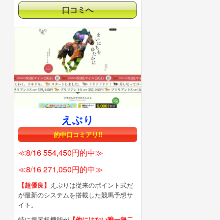
口コミへ
えぶり
的中口コミアリ!!
≪8/16 554,450円的中≫
≪8/16 271,050円的中≫
【超優良】
えぶりは従来のポイント式だ
が最新のシステムを搭載した競馬予想サ
イト。
特に掲示板機能が
【他にはない唯一無二