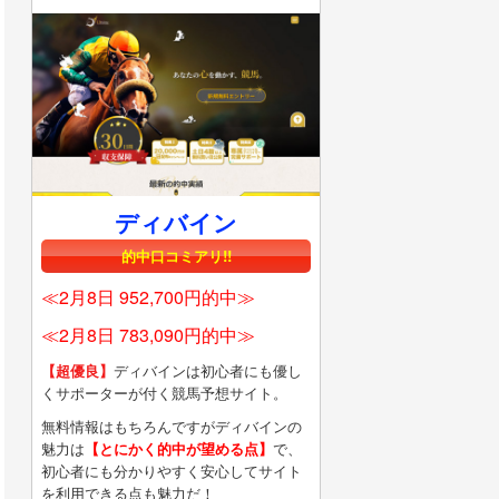
ディバイン
的中口コミアリ!!
≪2月8日 952,700円的中≫
≪2月8日 783,090円的中≫
【超優良】
ディバインは初心者にも優し
くサポーターが付く競馬予想サイト。
無料情報はもちろんですがディバインの
魅力は
【とにかく的中が望める点】
で、
初心者にも分かりやすく安心してサイト
を利用できる点も魅力だ！