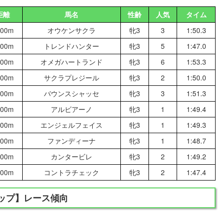
距離
馬名
性齢
人気
タイム
800m
オウケンサクラ
牝3
3
1:50.3
800m
トレンドハンター
牝3
5
1:47.0
800m
オメガハートランド
牝3
6
1:53.3
800m
サクラプレジール
牝3
2
1:50.0
800m
バウンスシャッセ
牝3
3
1:51.3
800m
アルビアーノ
牝3
1
1:49.4
800m
エンジェルフェイス
牝3
1
1:49.3
800m
ファンディーナ
牝3
1
1:48.7
800m
カンタービレ
牝3
2
1:49.2
800m
コントラチェック
牝3
2
1:47.4
カップ】レース傾向