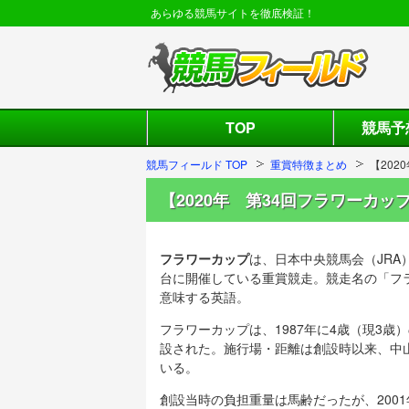
あらゆる競馬サイトを徹底検証！
TOP
競馬予
競馬フィールド TOP
重賞特徴まとめ
【202
【2020年 第34回フラワーカッ
フラワーカップ
は、日本中央競馬会（JRA）
台に開催している重賞競走。競走名の「フラワ
意味する英語。
フラワーカップは、1987年に4歳（現3歳
設された。施行場・距離は創設時以来、中山競
いる。
創設当時の負担重量は馬齢だったが、200