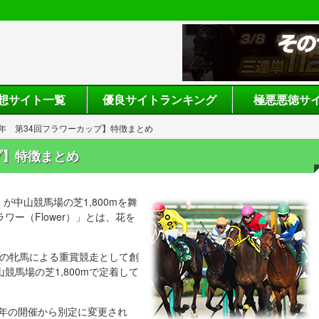
想サイト一覧
優良サイトランキング
極悪悪徳サ
0年 第34回フラワーカップ】特徴まとめ
プ】特徴まとめ
が中山競馬場の芝1,800mを舞
ー（Flower）」とは、花を
）の牝馬による重賞競走として創
馬場の芝1,800mで定着して
1年の開催から別定に変更され