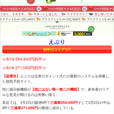
えぶり
的中口コミアリ!!
≪8/16 554,450円的中≫
≪8/16 271,050円的中≫
【超優良】
えぶりは従来のポイント式だが最新のシステムを搭載し
た競馬予想サイト。
特に掲示板機能が
【他にはない唯一無二の機能】
で、参加者のリア
ルな意見が聞けるのは有難い限り。
直近では、3月2日の阪神6Rで
三連単554,450円
そして3月2日の中山
8Rで
三連単271,050円
の獲得に成功している。