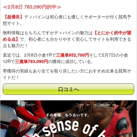
≪2月8日 783,090円的中≫
【超優良】
ディバインは初心者にも優しくサポーターが付く競馬予
想サイト。
無料情報はもちろんですがディバインの魅力は
【とにかく的中が望
める点】
で、初心者にも分かりやすく安心してサイトを利用できる
点も魅力だ！
直近では、2月8日小倉1Rで
三連単952,700円
そして2月7日の小倉
12Rで
三連単783,090円
の獲得に成功している。
帯獲得の実績もあり全てを取り戻したい方におすすめ出来る競馬サ
イトだ！
口コミへ