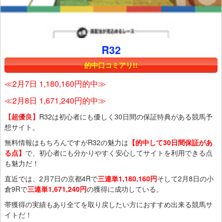
R32
的中口コミアリ!!
≪2月7日 1,180,160円的中≫
≪2月8日 1,671,240円的中≫
【超優良】
R32は初心者にも優しく30日間の保証特典がある競馬予
想サイト。
無料情報はもちろんですがR32の魅力は
【的中して30日間保証があ
る点】
で、初心者にも分かりやすく安心してサイトを利用できる点
も魅力だ！
直近では、2月7日の京都4Rで
三連単1,180,160円
そして2月8日の小
倉9Rで
三連単1,671,240円
の獲得に成功している。
帯獲得の実績もあり全てを取り戻したい方におすすめ出来る競馬サ
イトだ！