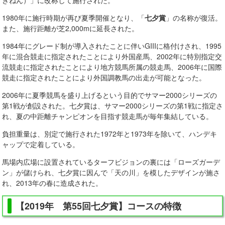
きねん）」に改称して施行された。
1980年に施行時期が再び夏季開催となり、「
七夕賞
」の名称が復活。
また、施行距離が芝2,000mに延長された。
1984年にグレード制が導入されたことに伴いGIIIに格付けされ、1995
年に混合競走に指定されたことにより外国産馬、2002年に特別指定交
流競走に指定されたことにより地方競馬所属の競走馬、2006年に国際
競走に指定されたことにより外国調教馬の出走が可能となった。
2006年に夏季競馬を盛り上げるという目的でサマー2000シリーズの
第1戦が創設された。七夕賞は、サマー2000シリーズの第1戦に指定さ
れ、夏の中距離チャンピオンを目指す競走馬が毎年集結している。
負担重量は、別定で施行された1972年と1973年を除いて、ハンデキ
ャップで定着している。
馬場内広場に設置されているターフビジョンの裏には「ローズガーデ
ン」が儲けられ、七夕賞に因んで「天の川」を模したデザインが施さ
れ、2013年の春に造成された。
【2019年 第55回七夕賞】コースの特徴