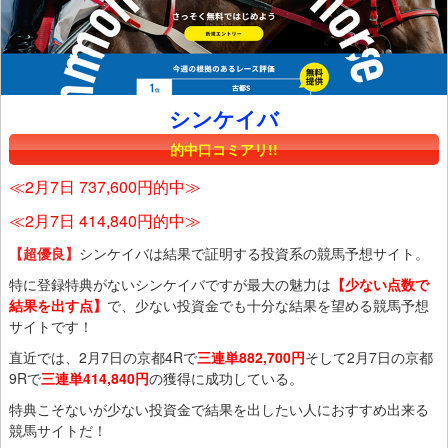
シンケイバ
的中口コミアリ!!
≪2月7日 737,600円的中≫
≪2月7日 414,840円的中≫
【超優良】
シンケイバは結果で証明する投資系の競馬予想サイト。
特に登録特典がないシンケイバですが最大の魅力は
【少ない点数で
結果を出す点】
で、少ない投資金でも十分な結果を望める競馬予想
サイトです！
直近では、2月7日の京都4Rで
三連単882,700円
そして2月7日の京都
9Rで
三連単414,840円
の獲得に成功している。
特典こそないが少ない投資金で結果を出したい人におすすめ出来る
競馬サイトだ！