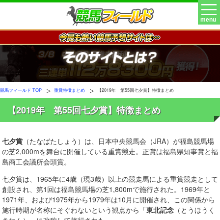
menu
競馬フィールド TOP
重賞特徴まとめ
【2019年 第55回七夕賞】特徴まとめ
【2019年 第55回七夕賞】特徴まとめ
七夕賞
（たなばたしょう）は、日本中央競馬会（JRA）が福島競馬場
の芝2,000mを舞台に開催している重賞競走。正賞は福島県知事賞と福
島商工会議所会頭賞。
七夕賞は、1965年に4歳（現3歳）以上の競走馬による重賞競走として
創設され、第1回は福島競馬場の芝1,800mで施行された。1969年と
1971年、および1975年から1979年は10月に開催され、この関係から
施行時期が名称にそぐわないという観点から「
東北記念
（とうほうく