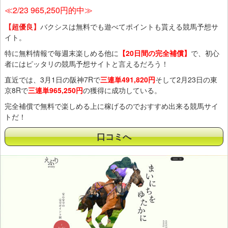
≪2/23 965,250円的中≫
【超優良】
バクシスは無料でも遊べてポイントも貰える競馬予想サ
イト。
特に無料情報で毎週末楽しめる他に
【20日間の完全補償】
で、初心
者にはピッタリの競馬予想サイトと言えるだろう！
直近では、3月1日の阪神7Rで
三連単491,820円
そして2月23日の東
京8Rで
三連単965,250円
の獲得に成功している。
完全補償で無料で楽しめる上に稼げるのでおすすめ出来る競馬サイ
トだ！
口コミへ