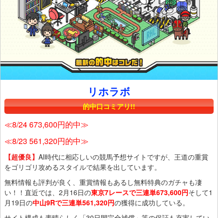
リホラボ
的中口コミアリ!!
≪8/24 673,600円的中≫
≪8/23 561,320円的中≫
【超優良】
AI時代に相応しいの競馬予想サイトですが、王道の重賞
をゴリゴリ攻めるスタイルで結果を出しています。
無料情報も評判が良く、重賞情報もあるし無料特典のガチャも凄
い！！直近では、2月16日の
東京7レースで三連単673,600円
そして1
月19日の
中山9Rで三連単561,320円
の獲得に成功している。
サイト構成も素晴らしく「30日間完全補償」等の保証も充実してい