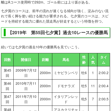
離はAコース使用時で292m。ゴール前には上り坂がある。
七夕賞のコースは、前半の流れが速くなる傾向が強く、淀みのない流
れで長く脚を使い続ける能力が要求される。七夕賞のコースは、スピ
ードを持続する能力に優れた競走馬が好走するという特徴を持つ。
【2019年 第55回七夕賞】過去10レースの優勝馬
続いては七夕賞の過去10年の優勝馬を見ていこう。
性
人
タイ
回数
開催日
距離
馬名
齢
気
ム
第45
2009年7月12
2000m
ミヤビランベリ
牡6
1
2:00.2
回
日
第46
2010年7月11
2000m
ドモナラズ
牡5
11
2:00.4
回
日
第47
2011年7月10
イタリアンレッ
2000m
牝5
7
2:00.5
回
日
ド
第48
アスカクリチャ