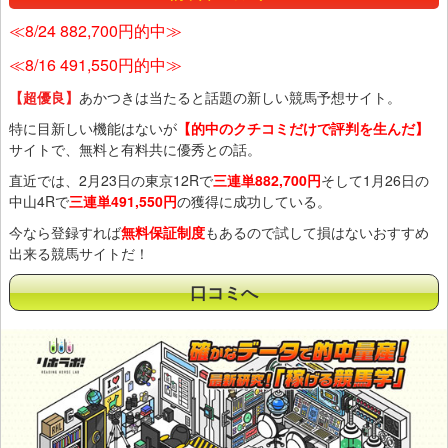
≪8/24 882,700円的中≫
≪8/16 491,550円的中≫
【超優良】
あかつきは当たると話題の新しい競馬予想サイト。
特に目新しい機能はないが
【的中のクチコミだけで評判を生んだ】
サイトで、無料と有料共に優秀との話。
直近では、2月23日の東京12Rで
三連単882,700円
そして1月26日の
中山4Rで
三連単491,550円
の獲得に成功している。
今なら登録すれば
無料保証制度
もあるので試して損はないおすすめ
出来る競馬サイトだ！
口コミへ