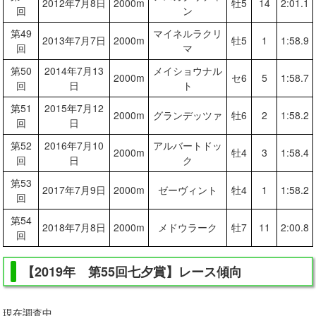
2012年7月8日
2000m
牡5
14
2:01.1
回
ン
第49
マイネルラクリ
2013年7月7日
2000m
牡5
1
1:58.9
回
マ
第50
2014年7月13
メイショウナル
2000m
セ6
5
1:58.7
回
日
ト
第51
2015年7月12
2000m
グランデッツァ
牡6
2
1:58.2
回
日
第52
2016年7月10
アルバートドッ
2000m
牡4
3
1:58.4
回
日
ク
第53
2017年7月9日
2000m
ゼーヴィント
牡4
1
1:58.2
回
第54
2018年7月8日
2000m
メドウラーク
牡7
11
2:00.8
回
【2019年 第55回七夕賞】レース傾向
現在調査中