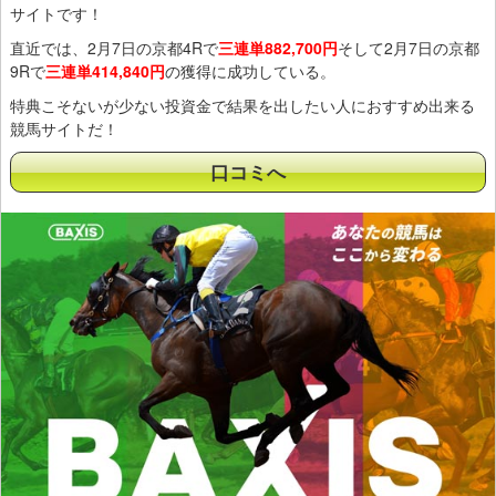
サイトです！
直近では、2月7日の京都4Rで
三連単882,700円
そして2月7日の京都
9Rで
三連単414,840円
の獲得に成功している。
特典こそないが少ない投資金で結果を出したい人におすすめ出来る
競馬サイトだ！
口コミへ