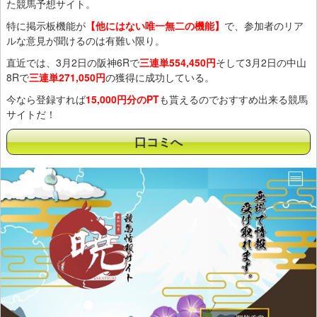
た競馬予想サイト。
特に掲示板機能が
【他にはない唯一無二の機能】
で、参加者のリア
ルな意見が聞けるのは有難い限り。
直近では、3月2日の阪神6Rで
三連単554,450円
そして3月2日の中山
8Rで
三連単271,050円
の獲得に成功している。
今なら登録すれば
15,000円分のPT
も貰えるのでおすすめ出来る競馬
サイトだ！
口コミへ