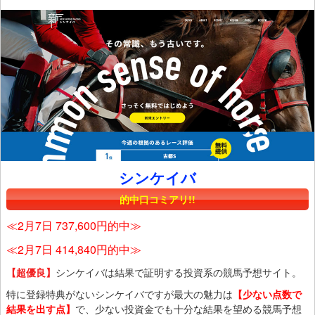
シンケイバ
的中口コミアリ!!
≪2月7日 737,600円的中≫
≪2月7日 414,840円的中≫
【超優良】
シンケイバは結果で証明する投資系の競馬予想サイト。
特に登録特典がないシンケイバですが最大の魅力は
【少ない点数で
結果を出す点】
で、少ない投資金でも十分な結果を望める競馬予想