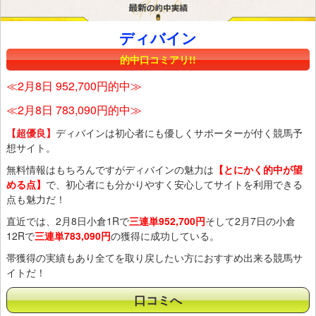
ディバイン
的中口コミアリ!!
≪2月8日 952,700円的中≫
≪2月8日 783,090円的中≫
【超優良】
ディバインは初心者にも優しくサポーターが付く競馬予
想サイト。
無料情報はもちろんですがディバインの魅力は
【とにかく的中が望
める点】
で、初心者にも分かりやすく安心してサイトを利用できる
点も魅力だ！
直近では、2月8日小倉1Rで
三連単952,700円
そして2月7日の小倉
12Rで
三連単783,090円
の獲得に成功している。
帯獲得の実績もあり全てを取り戻したい方におすすめ出来る競馬サ
イトだ！
口コミへ