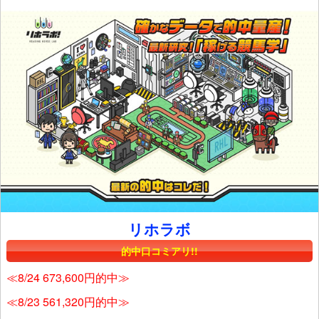
リホラボ
的中口コミアリ!!
≪8/24 673,600円的中≫
≪8/23 561,320円的中≫