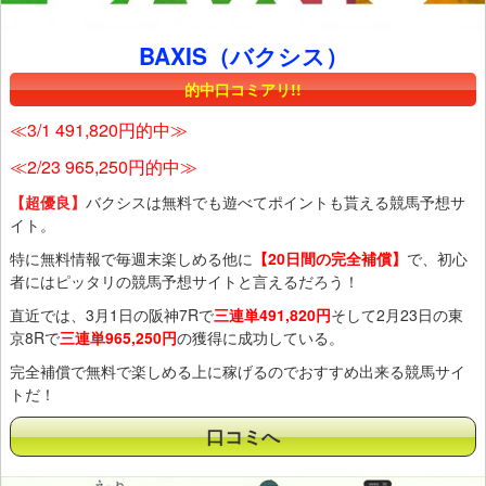
BAXIS（バクシス）
的中口コミアリ!!
≪3/1 491,820円的中≫
≪2/23 965,250円的中≫
【超優良】
バクシスは無料でも遊べてポイントも貰える競馬予想サ
イト。
特に無料情報で毎週末楽しめる他に
【20日間の完全補償】
で、初心
者にはピッタリの競馬予想サイトと言えるだろう！
直近では、3月1日の阪神7Rで
三連単491,820円
そして2月23日の東
京8Rで
三連単965,250円
の獲得に成功している。
完全補償で無料で楽しめる上に稼げるのでおすすめ出来る競馬サイ
トだ！
口コミへ