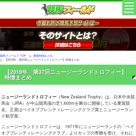
menu
競馬フィールド TOP
重賞特徴まとめ
【2019年 第37回ニュージーランドトロフィー】特徴まとめ
【2019年 第37回ニュージーランドトロフィー】
特徴まとめ
ニュージーランドトロフィー
（New Zealand Trophy）は、日本中央競
馬会（JRA）が中山競馬場の芝1,600mを舞台に開催している重賞競
走。正賞はベイオブプレンティレーシングクラブ賞とニュージーラン
ド航空賞。
ニュージーランドトロフィーは、1971年にニュージーランドの「ベイ
オブプレンティレーシングクラブ」よりカップの寄贈を受け、それに