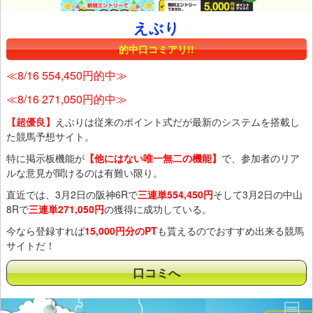
えぶり
的中口コミアリ!!
≪8/16 554,450円的中≫
≪8/16 271,050円的中≫
【超優良】
えぶりは従来のポイント式だが最新のシステムを搭載し
た競馬予想サイト。
特に掲示板機能が
【他にはない唯一無二の機能】
で、参加者のリア
ルな意見が聞けるのは有難い限り。
直近では、3月2日の阪神6Rで
三連単554,450円
そして3月2日の中山
8Rで
三連単271,050円
の獲得に成功している。
今なら登録すれば
15,000円分のPT
も貰えるのでおすすめ出来る競馬
サイトだ！
口コミへ