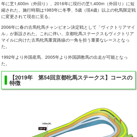
年に芝1,600m（外回り）、2016年に現行の芝1,400m（外回り）に短
縮された。施行時期は1983年に冬季、5歳（現4歳）以上の牝馬限定戦
に変更されて現在に至る。
2006年に春の古馬牝馬チャンピオン決定戦として「ヴィクトリアマイ
ル」が新設された。これに伴い、京都牝馬ステークスもヴィクトリア
マイルに向けた古馬牝馬重賞路線の一角を担う重要なレースとなっ
た。
1992年より外国産馬、2005年より外国調教馬の出走が可能となっ
た。
【2019年 第54回京都牝馬ステークス】コースの
特徴