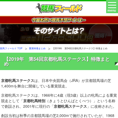
menu
競馬フィールド TOP
重賞特徴まとめ
【2019年 第54回京都牝馬ステークス】特徴まとめ
【2019年 第54回京都牝馬ステークス】特徴まと
め
京都牝馬ステークス
は、日本中央競馬会（JRA）が京都競馬場の芝
1,400mを舞台に開催している重賞競走。
京都牝馬ステークスは、1966年に4歳（現3歳）以上の牝馬による重賞
競走として「
京都牝馬特別
（きょうとひんばとくべつ）」という名称
で創設され、2001年に現行の「
京都牝馬ステークス
」に改称された。
創設当初は秋季の京都競馬場の芝2,000mで施行されていたが、1968