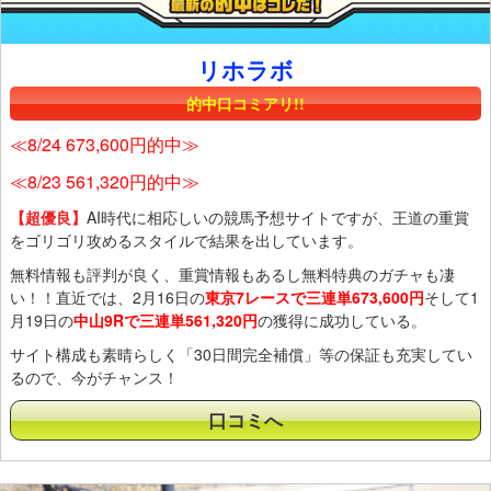
リホラボ
的中口コミアリ!!
≪8/24 673,600円的中≫
≪8/23 561,320円的中≫
【超優良】
AI時代に相応しいの競馬予想サイトですが、王道の重賞
をゴリゴリ攻めるスタイルで結果を出しています。
無料情報も評判が良く、重賞情報もあるし無料特典のガチャも凄
い！！直近では、2月16日の
東京7レースで三連単673,600円
そして1
月19日の
中山9Rで三連単561,320円
の獲得に成功している。
サイト構成も素晴らしく「30日間完全補償」等の保証も充実してい
るので、今がチャンス！
口コミへ