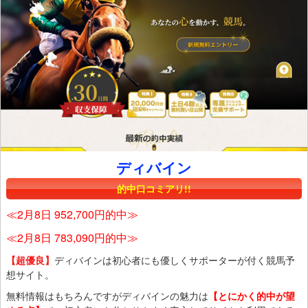
ディバイン
的中口コミアリ!!
≪2月8日 952,700円的中≫
≪2月8日 783,090円的中≫
【超優良】
ディバインは初心者にも優しくサポーターが付く競馬予
想サイト。
無料情報はもちろんですがディバインの魅力は
【とにかく的中が望