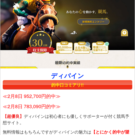
ディバイン
的中口コミアリ!!
≪2月8日 952,700円的中≫
≪2月8日 783,090円的中≫
【超優良】
ディバインは初心者にも優しくサポーターが付く競馬予
想サイト。
無料情報はもちろんですがディバインの魅力は
【とにかく的中が望