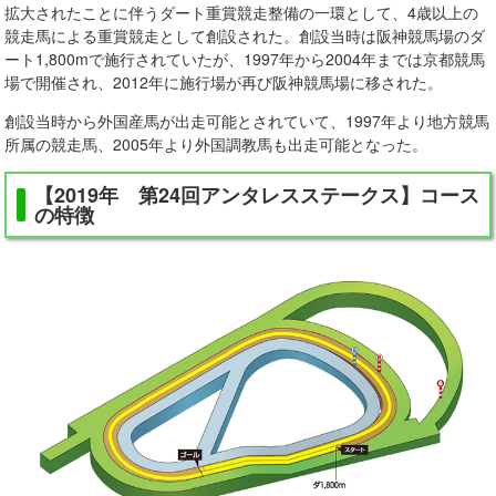
拡大されたことに伴うダート重賞競走整備の一環として、4歳以上の
競走馬による重賞競走として創設された。創設当時は阪神競馬場のダ
ート1,800mで施行されていたが、1997年から2004年までは京都競馬
場で開催され、2012年に施行場が再び阪神競馬場に移された。
創設当時から外国産馬が出走可能とされていて、1997年より地方競馬
所属の競走馬、2005年より外国調教馬も出走可能となった。
【2019年 第24回アンタレスステークス】コース
の特徴