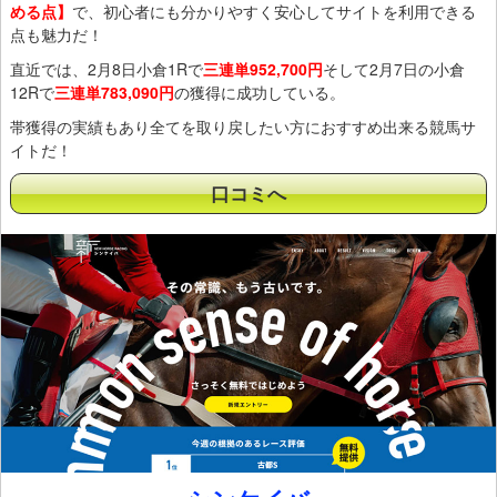
める点】
で、初心者にも分かりやすく安心してサイトを利用できる
点も魅力だ！
直近では、2月8日小倉1Rで
三連単952,700円
そして2月7日の小倉
12Rで
三連単783,090円
の獲得に成功している。
帯獲得の実績もあり全てを取り戻したい方におすすめ出来る競馬サ
イトだ！
口コミへ