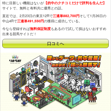
特に目新しい機能はないが
【的中のクチコミだけで評判を生んだ】
サイトで、無料と有料共に優秀との話。
直近では、2月23日の東京12Rで
三連単882,700円
そして1月26日の
中山4Rで
三連単491,550円
の獲得に成功している。
今なら登録すれば
無料保証制度
もあるので試して損はないおすすめ
出来る競馬サイトだ！
口コミへ