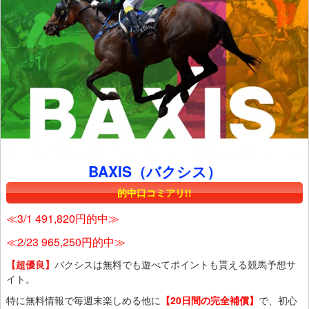
BAXIS（バクシス）
的中口コミアリ!!
≪3/1 491,820円的中≫
≪2/23 965,250円的中≫
【超優良】
バクシスは無料でも遊べてポイントも貰える競馬予想サ
イト。
特に無料情報で毎週末楽しめる他に
【20日間の完全補償】
で、初心