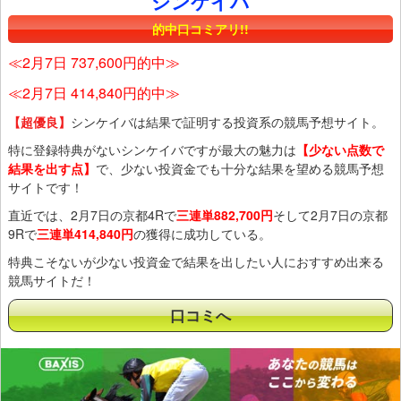
シンケイバ
的中口コミアリ!!
≪2月7日 737,600円的中≫
≪2月7日 414,840円的中≫
【超優良】
シンケイバは結果で証明する投資系の競馬予想サイト。
特に登録特典がないシンケイバですが最大の魅力は
【少ない点数で
結果を出す点】
で、少ない投資金でも十分な結果を望める競馬予想
サイトです！
直近では、2月7日の京都4Rで
三連単882,700円
そして2月7日の京都
9Rで
三連単414,840円
の獲得に成功している。
特典こそないが少ない投資金で結果を出したい人におすすめ出来る
競馬サイトだ！
口コミへ