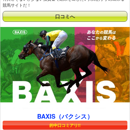
競馬サイトだ！
口コミへ
BAXIS（バクシス）
的中口コミアリ!!