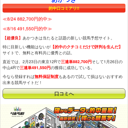
的中口コミアリ!!
≪8/24 882,700円的中≫
≪8/16 491,550円的中≫
【超優良】
あかつきは当たると話題の新しい競馬予想サイト。
特に目新しい機能はないが
【的中のクチコミだけで評判を生んだ】
サイトで、無料と有料共に優秀との話。
直近では、2月23日の東京12Rで
三連単882,700円
そして1月26日の
中山4Rで
三連単491,550円
の獲得に成功している。
今なら登録すれば
無料保証制度
もあるので試して損はないおすすめ
出来る競馬サイトだ！
口コミへ