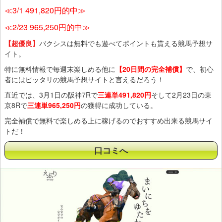
≪3/1 491,820円的中≫
≪2/23 965,250円的中≫
【超優良】
バクシスは無料でも遊べてポイントも貰える競馬予想サ
イト。
特に無料情報で毎週末楽しめる他に
【20日間の完全補償】
で、初心
者にはピッタリの競馬予想サイトと言えるだろう！
直近では、3月1日の阪神7Rで
三連単491,820円
そして2月23日の東
京8Rで
三連単965,250円
の獲得に成功している。
完全補償で無料で楽しめる上に稼げるのでおすすめ出来る競馬サイ
トだ！
口コミへ