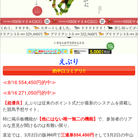
えぶり
的中口コミアリ!!
≪8/16 554,450円的中≫
≪8/16 271,050円的中≫
【超優良】
えぶりは従来のポイント式だが最新のシステムを搭載し
た競馬予想サイト。
特に掲示板機能が
【他にはない唯一無二の機能】
で、参加者のリア
ルな意見が聞けるのは有難い限り。
直近では、3月2日の阪神6Rで
三連単554,450円
そして3月2日の中山