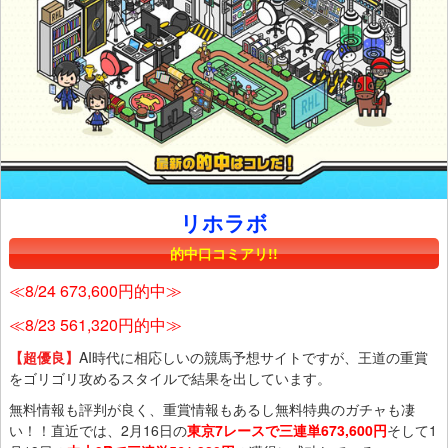
リホラボ
的中口コミアリ!!
≪8/24 673,600円的中≫
≪8/23 561,320円的中≫
【超優良】
AI時代に相応しいの競馬予想サイトですが、王道の重賞
をゴリゴリ攻めるスタイルで結果を出しています。
無料情報も評判が良く、重賞情報もあるし無料特典のガチャも凄
い！！直近では、2月16日の
東京7レースで三連単673,600円
そして1