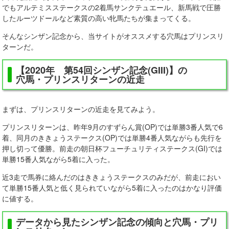
でもアルテミスステークスの2着馬サンクテュエール、新馬戦で圧勝
したルーツドールなど素質の高い牝馬たちが集まってくる。
そんなシンザン記念から、当サイトがオススメする穴馬はプリンスリ
ターンだ。
【2020年 第54回シンザン記念(GIII)】の
穴馬・プリンスリターンの近走
まずは、プリンスリターンの近走を見てみよう。
プリンスリターンは、昨年9月のすずらん賞(OP)では単勝3番人気で6
着、同月のききょうステークス(OP)では単勝4番人気ながらも先行を
押し切って優勝。前走の朝日杯フューチュリティステークス(GI)では
単勝15番人気ながら5着に入った。
近3走で馬券に絡んだのはききょうステークスのみだが、前走におい
て単勝15番人気と低く見られていながら5着に入ったのはかなり評価
に値する。
データから見たシンザン記念の傾向と穴馬・プリ