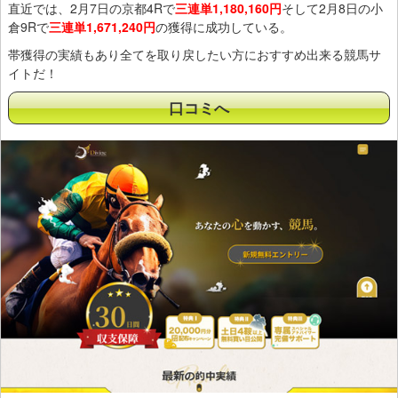
直近では、2月7日の京都4Rで
三連単1,180,160円
そして2月8日の小
倉9Rで
三連単1,671,240円
の獲得に成功している。
帯獲得の実績もあり全てを取り戻したい方におすすめ出来る競馬サ
イトだ！
口コミへ