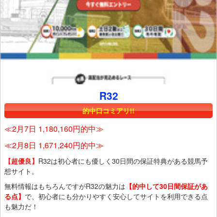
R32
的中口コミアリ!!
≪2月7日 1,180,160円的中≫
≪2月8日 1,671,240円的中≫
【超優良】
R32は初心者にも優しく30日間の保証特典がある競馬予
想サイト。
無料情報はもちろんですがR32の魅力は
【的中して30日間保証があ
る点】
で、初心者にも分かりやすく安心してサイトを利用できる点
も魅力だ！