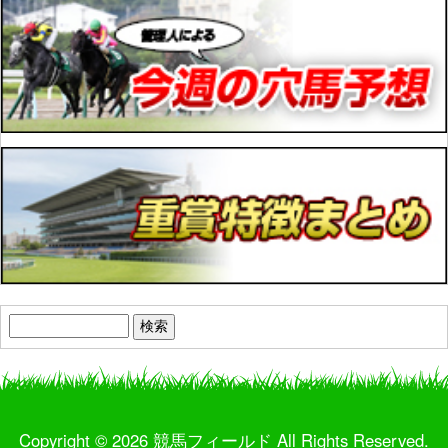
検
索:
Copyright © 2026 競馬フィールド All Rights Reserved.