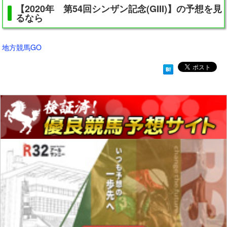
【2020年 第54回シンザン記念(GIII)】の予想を見
るなら
地方競馬GO