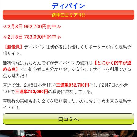
ディバイン
的中口コミアリ!!
≪2月8日 952,700円的中≫
≪2月8日 783,090円的中≫
【超優良】
ディバインは初心者にも優しくサポーターが付く競馬予
想サイト。
無料情報はもちろんですがディバインの魅力は
【とにかく的中が望
める点】
で、初心者にも分かりやすく安心してサイトを利用できる
点も魅力だ！
直近では、2月8日小倉1Rで
三連単952,700円
そして2月7日の小倉
12Rで
三連単783,090円
の獲得に成功している。
帯獲得の実績もあり全てを取り戻したい方におすすめ出来る競馬サ
イトだ！
口コミへ