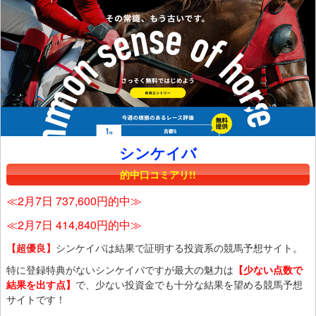
シンケイバ
的中口コミアリ!!
≪2月7日 737,600円的中≫
≪2月7日 414,840円的中≫
【超優良】
シンケイバは結果で証明する投資系の競馬予想サイト。
特に登録特典がないシンケイバですが最大の魅力は
【少ない点数で
結果を出す点】
で、少ない投資金でも十分な結果を望める競馬予想
サイトです！