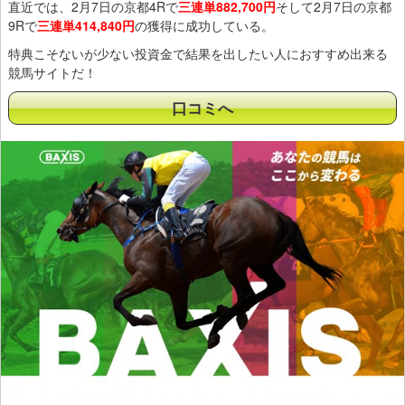
直近では、2月7日の京都4Rで
三連単882,700円
そして2月7日の京都
9Rで
三連単414,840円
の獲得に成功している。
特典こそないが少ない投資金で結果を出したい人におすすめ出来る
競馬サイトだ！
口コミへ