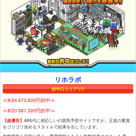
リホラボ
的中口コミアリ!!
≪8/24 673,600円的中≫
≪8/23 561,320円的中≫
【超優良】
AI時代に相応しいの競馬予想サイトですが、王道の重賞
をゴリゴリ攻めるスタイルで結果を出しています。