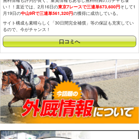
無料情報も評判が良く、重賞情報もあるし無料特典のガチャも凄
い！！直近では、2月16日の
東京7レースで三連単673,600円
そして1
月19日の
中山9Rで三連単561,320円
の獲得に成功している。
サイト構成も素晴らしく「30日間完全補償」等の保証も充実してい
るので、今がチャンス！
口コミへ