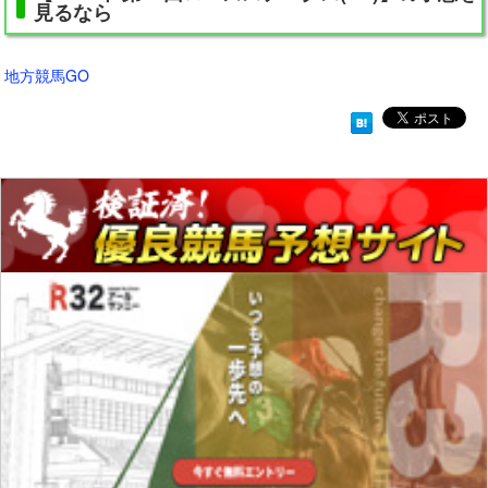
見るなら
地方競馬GO