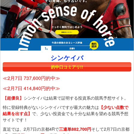
シンケイバ
的中口コミアリ!!
≪2月7日 737,600円的中≫
≪2月7日 414,840円的中≫
【超優良】
シンケイバは結果で証明する投資系の競馬予想サイト。
特に登録特典がないシンケイバですが最大の魅力は
【少ない点数で
結果を出す点】
で、少ない投資金でも十分な結果を望める競馬予想
サイトです！
直近では、2月7日の京都4Rで
三連単882,700円
そして2月7日の京都