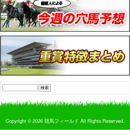
検
索:
Copyright © 2026 競馬フィールド All Rights Reserved.