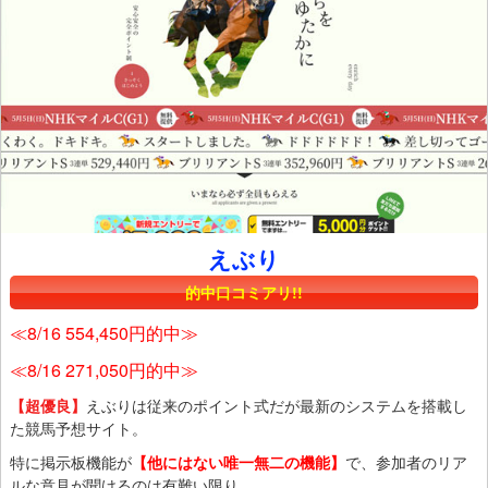
えぶり
的中口コミアリ!!
≪8/16 554,450円的中≫
≪8/16 271,050円的中≫
【超優良】
えぶりは従来のポイント式だが最新のシステムを搭載し
た競馬予想サイト。
特に掲示板機能が
【他にはない唯一無二の機能】
で、参加者のリア
ルな意見が聞けるのは有難い限り。